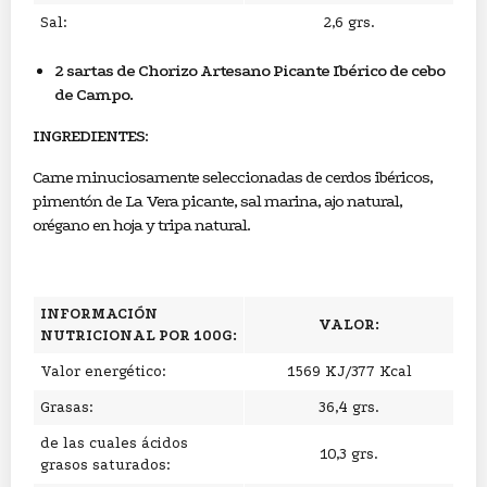
Sal:
2,6 grs.
2 sartas de Chorizo Artesano Picante Ibérico de cebo
de Campo.
INGREDIENTES
:
Carne minuciosamente seleccionadas de cerdos ibéricos,
pimentón de La Vera picante, sal marina, ajo natural,
orégano en hoja y tripa natural.
INFORMACIÓN
VALOR:
NUTRICIONAL POR 100G:
Valor energético:
1569 KJ/377 Kcal
Grasas:
36,4 grs.
de las cuales ácidos
10,3 grs.
grasos saturados: