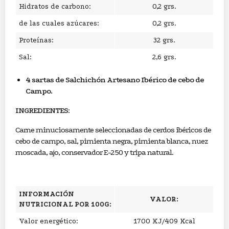
Hidratos de carbono:
0,2 grs.
de las cuales azúcares:
0,2 grs.
Proteínas:
32 grs.
Sal:
2,6 grs.
4 sartas de Salchichón Artesano Ibérico de cebo de
Campo.
INGREDIENTES
:
Carne minuciosamente seleccionadas de cerdos ibéricos de
cebo de campo, sal, pimienta negra, pimienta blanca, nuez
moscada, ajo, conservador E-250 y tripa natural.
INFORMACIÓN
VALOR:
NUTRICIONAL POR 100G:
Valor energético:
1700 KJ/409 Kcal