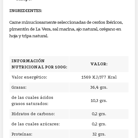
INGREDIENTES
:
Carne minuciosamente seleccionadas de cerdos ibéricos,
pimentón de La Vera, sal marina, ajo natural, orégano en
hoja y tripa natural.
INFORMACIÓN
VALOR:
NUTRICIONAL POR 100G:
Valor energético:
1569 KJ/377 Kcal
Grasas:
36,4 grs.
de las cuales ácidos
10,3 grs.
grasos saturados:
Hidratos de carbono:
0,2 grs.
de las cuales azúcares:
0,2 grs.
Proteínas:
32 grs.