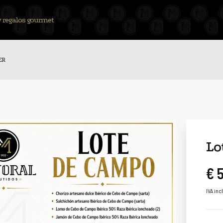
y regalos gourmet
ER
Lo
€ 
IVA inc