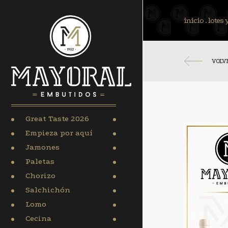
inicio
.
lotes 
VOLV
Great Taste 2026
Empieza por aquí
Jamones
Paletas
Chorizo
Salchichón
Lomo
Cecina