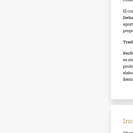
El co
Dehes
aport
prop
Tradi
Perf
es si
produ
elab
ibéri
Inc