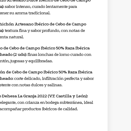
izo Artesano Dulce Ibérico de Cebo de Campo
a):
sabor intenso, curado lentamente para
ener su aroma tradicional.
hichón Artesano Ibérico de Cebo de Campo
a):
textura fina y sabor profundo, con notas de
nta natural.
 de Cebo de Campo Ibérico 50% Raza Ibérica
heado (2 uds):
finas lonchas de lomo curado con
tón, jugosas y equilibradas.
n de Cebo de Campo Ibérico 50% Raza Ibérica
heado:
corte delicado, infiltración perfecta y sabor
stente con notas dulces y salinas.
 Dehesa La Granja 2022 (V.T. Castilla y León):
 elegante, con crianza en bodega subterránea, ideal
acompañar productos ibéricos de calidad.