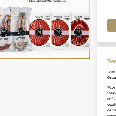
Des
Lote
Gran
Vive
ibér
embu
cerd
de cu
muest