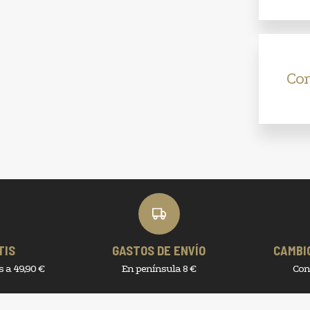
Co
TIS
GASTOS DE ENVÍO
CAMBI
 a 49,90 €
En península 8 €
Con