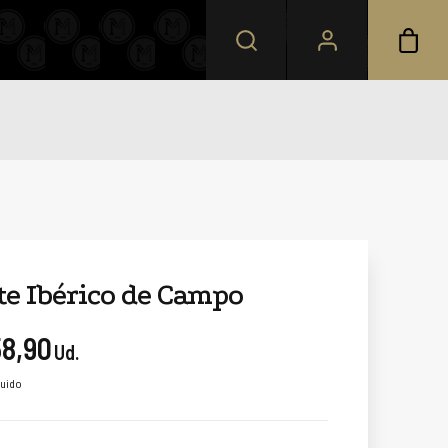
te Ibérico de Campo
58,90
Ud.
luido