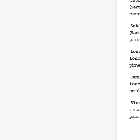
Chor
(Sart
mant
Salc
(Sart
pimie
Lomo
Lonc
pimen
Jamó
Lonc
persi
Vino
tinto
para 