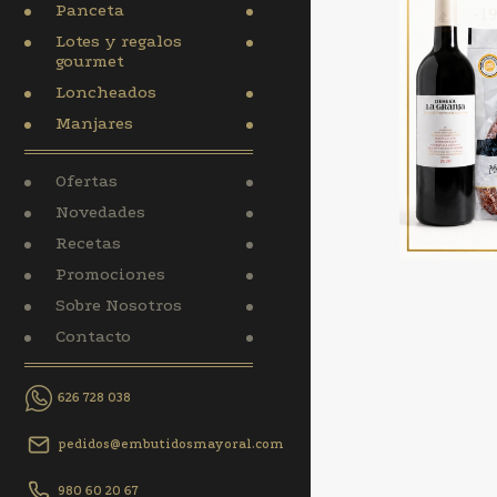
Panceta
Lotes y regalos
gourmet
Loncheados
Manjares
Ofertas
Novedades
Recetas
Promociones
Sobre Nosotros
Contacto
626 728 038
pedidos@embutidosmayoral.com
980 60 20 67