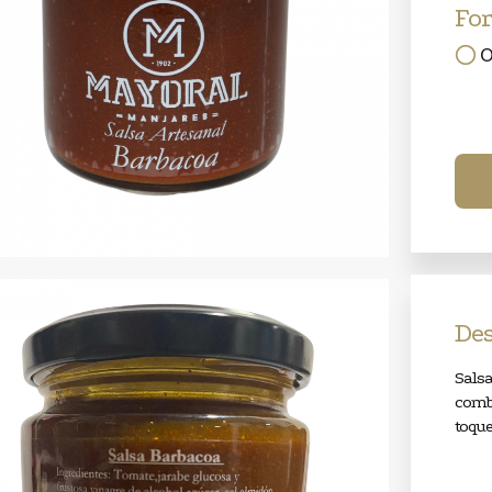
Fo
O
Des
Salsa
combi
toqu