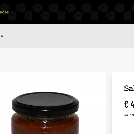
ades
ER
Sa
€ 
IVA inc