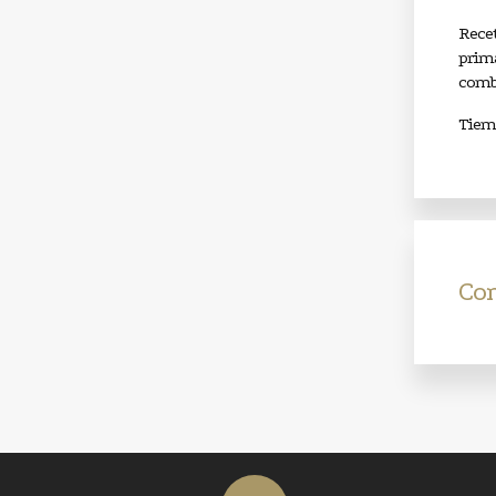
Recet
prima
comb
Tiemp
Co