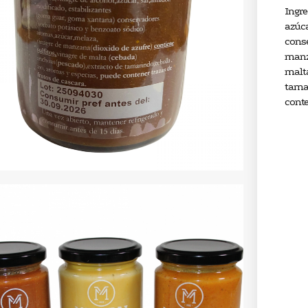
Ingre
azúca
conse
manza
malta
tamar
conte