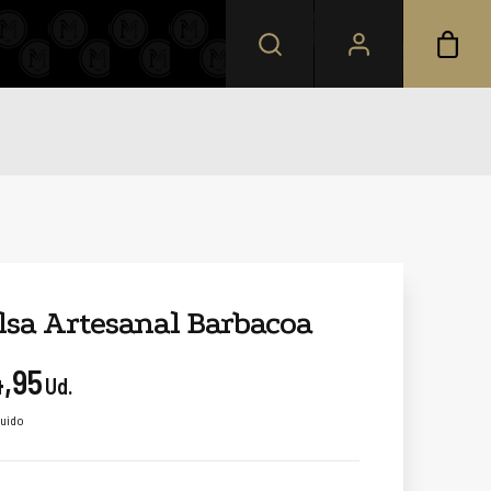
lsa Artesanal Barbacoa
4,95
Ud.
luido