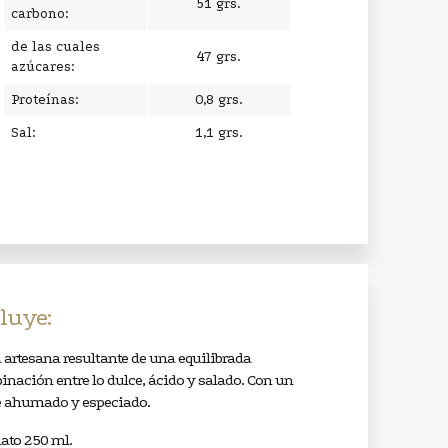
51 grs.
carbono:
de las cuales
47 grs.
azúcares:
Proteínas:
0,8 grs.
Sal:
1,1 grs.
luye:
 artesana resultante de una equilibrada
nación entre lo dulce, ácido y salado. Con un
e ahumado y especiado.
ato 250 ml.