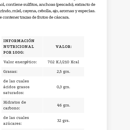
ol, contiene sulfitos, anchoas (pescado), extracto de
indo, miel, cayena, cebolla, ajo, aromas y especias.
 contener trazas de frutos de cáscara.
INFORMACIÓN
NUTRICIONAL
VALOR:
POR 100G:
Valor energético:
702 KJ/210 Kcal
Grasas:
2,5 grs.
de las cuales
ácidos grasos
0,3 grs.
saturados:
Hidratos de
46 grs.
carbono:
de las cuales
32 grs.
azúcares: