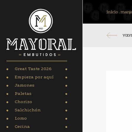
inicio
.
manja
VOLV
Great Taste 2026
Empieza por aquí
Jamones
Paletas
Chorizo
Salchichón
Lomo
Cecina