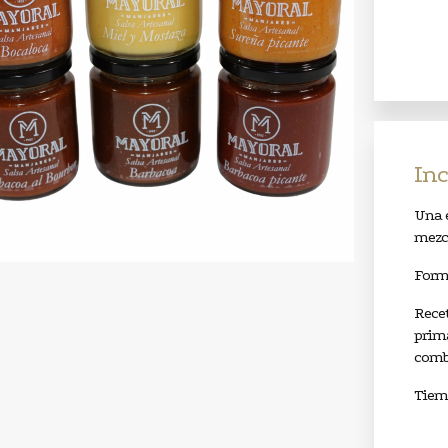
Inc
Una 
mezcl
Form
Recet
prima
comb
Tiemp