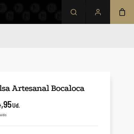
lsa Artesanal Bocaloca
4,95
Ud.
luido