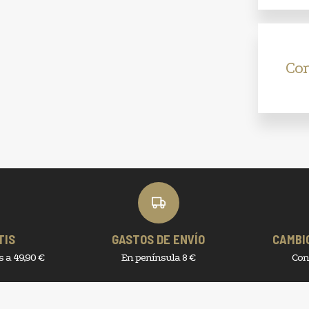
Co
TIS
GASTOS DE ENVÍO
CAMBI
 a 49,90 €
En península 8 €
Con