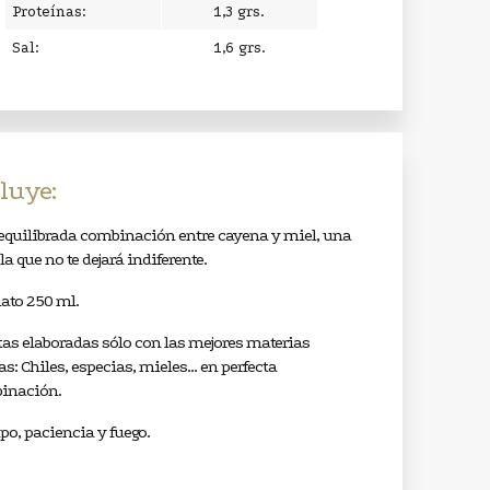
Proteínas:
1,3 grs.
Sal:
1,6 grs.
luye:
equilibrada combinación entre cayena y miel, una
a que no te dejará indiferente.
ato 250 ml.
as elaboradas sólo con las mejores materias
s: Chiles, especias, mieles... en perfecta
inación.
o, paciencia y fuego.