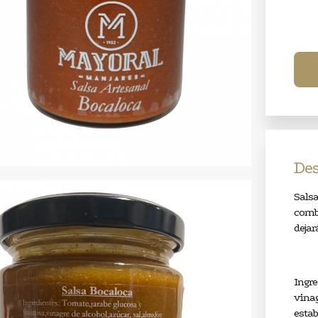
Des
Salsa
combi
dejar
Ingre
vinag
estab