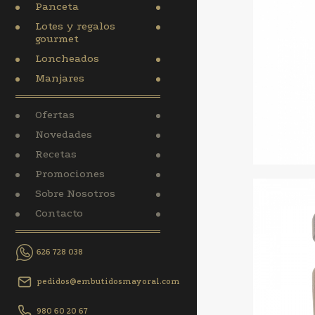
Panceta
Lotes y regalos
gourmet
Loncheados
Manjares
Ofertas
Novedades
Recetas
Promociones
Sobre Nosotros
Contacto
626 728 038
pedidos@embutidosmayoral.com
980 60 20 67