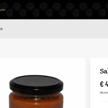
res
ER
Sa
€ 
IVA inc